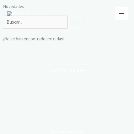
Ir
Novedades
al
SEARCH
Search
contenido
¡No se han encontrado entradas!
CONTÁCTANOS
Conoce Nuestras Líneas de Producto
Línea Residencial