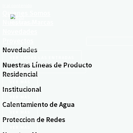
Ir al contenido
Quienes Somos
Nuestras Marcas
Novedades
Institucional
Proyectos
Residencial
Novedades
VER TODAS LAS ENTRADAS
Nuestras Líneas de Producto
Residencial
VER MÁS
Institucional
VER MÁS
Calentamiento de Agua
VER MÁS
Proteccion de Redes
VER MÁS