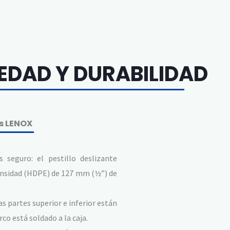
EDAD Y DURABILIDAD
rs LENOX
s seguro: el pestillo deslizante
ensidad (HDPE) de 127 mm (½”) de
as partes superior e inferior están
co está soldado a la caja.