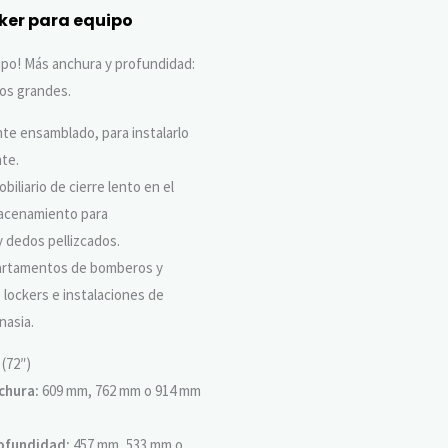
ker para equipo
ipo! Más anchura y profundidad:
los grandes.
te ensamblado, para instalarlo
nte.
biliario de cierre lento en el
acenamiento para
y dedos pellizcados.
partamentos de bomberos y
e lockers e instalaciones de
nasia.
(72″)
chura:
609 mm, 762 mm o 914 mm
ofundidad:
457 mm, 533 mm o