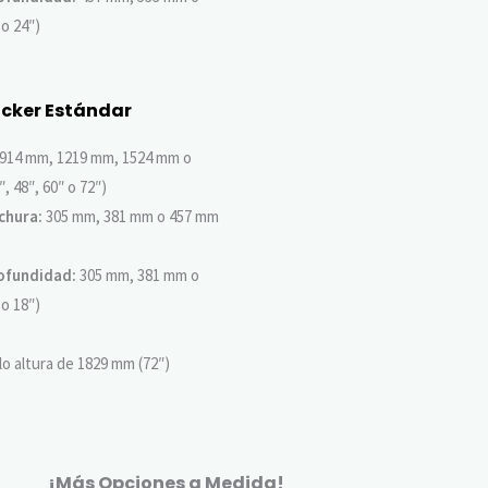
 o 24″)
ocker Estándar
914 mm, 1219 mm, 1524 mm o
, 48″, 60″ o 72″)
chura:
305 mm, 381 mm o 457 mm
ofundidad:
305 mm, 381 mm o
 o 18″)
o altura de 1829 mm (72″)
¡Más Opciones a Medida!