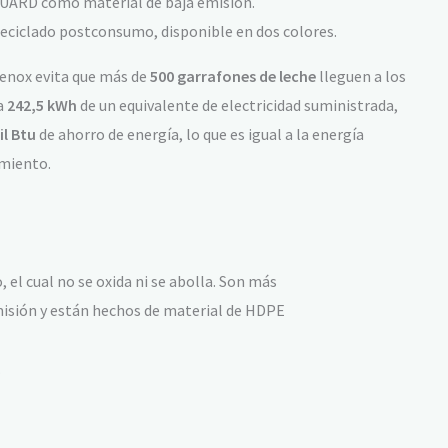
UARD como material de baja emisión.
eciclado postconsumo, disponible en dos colores.
Lenox evita que más de
500 garrafones de leche
lleguen a los
 a
242,5 kWh
de un equivalente de electricidad suministrada,
il Btu
de ahorro de energía, lo que es igual a la energía
amiento.
 el cual no se oxida ni se abolla. Son más
misión y están hechos de material de HDPE
.