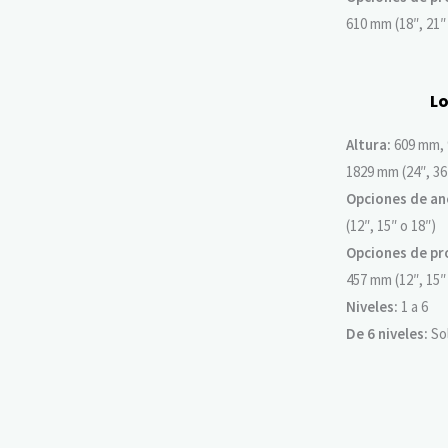
610 mm (18″, 21″
L
Altura:
609 mm, 
1829 mm (24″, 36″
Opciones de an
(12″, 15″ o 18″)
Opciones de pr
457 mm (12″, 15″
Niveles:
1 a 6
De 6 niveles:
Sol