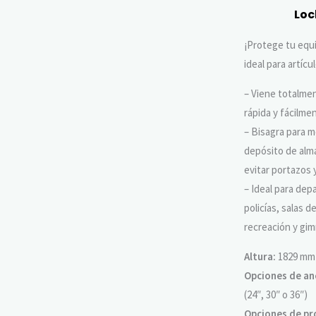
Loc
¡Protege tu equ
ideal para artícu
– Viene totalmen
rápida y fácilme
– Bisagra para mo
depósito de alm
evitar portazos 
– Ideal para de
policías, salas d
recreación y gim
Altura:
1829 mm 
Opciones de an
(24″, 30″ o 36″)
Opciones de pr