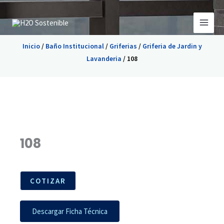
Ir
al
contenido
Inicio
/
Baño Institucional
/
Griferias
/
Griferia de Jardin y
Lavanderia
/ 108
108
COTIZAR
Descargar Ficha Técnica