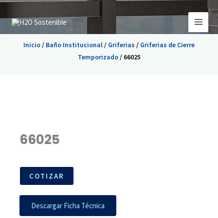
Ir
al
contenido
Inicio
/
Baño Institucional
/
Griferias
/
Griferias de Cierre
Temporizado
/ 66025
66025
COTIZAR
Descargar Ficha Técnica