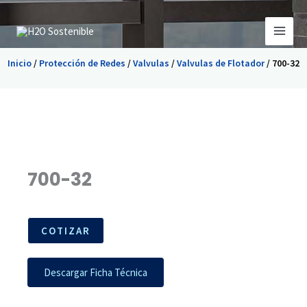
Ir
al
contenido
Inicio
/
Protección de Redes
/
Valvulas
/
Valvulas de Flotador
/ 700-32
700-32
COTIZAR
Descargar Ficha Técnica