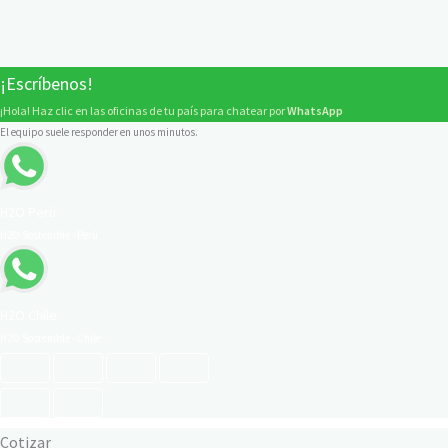
¡Escríbenos!
¡Hola! Haz clic en las oficinas de tu país para chatear por
WhatsApp
El equipo suele responder en unos minutos.
H2O Perú
H2O Sostenible - Perú
H2O Chile
H2O Sostenible - Chile
Cotizar