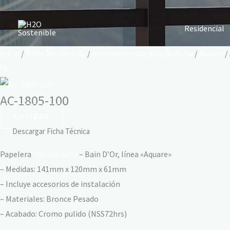
Ir
al
Residencial
contenido
Inicio
/
Baño Residencial
/
Accesorios para Sala de Baño
/
Aquare
/
🔍
AC-1805-100
COTIZAR
Descargar Ficha Técnica
Papelera
marca Cobra
– Bain D’Or, línea «Aquare»
– Medidas: 141mm x 120mm x 61mm
– Incluye accesorios de instalación
– Materiales: Bronce Pesado
– Acabado: Cromo pulido (NSS72hrs)