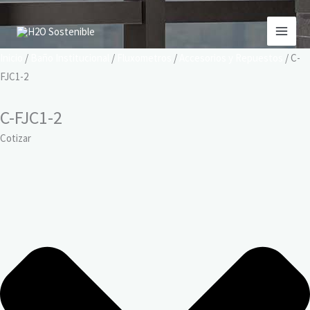
Ir
al
contenido
Inicio
/
Baño Institucional
/
Fluxometros
/
Accesorios y Repuestos
/ C-
FJC1-2
C-FJC1-2
Cotizar