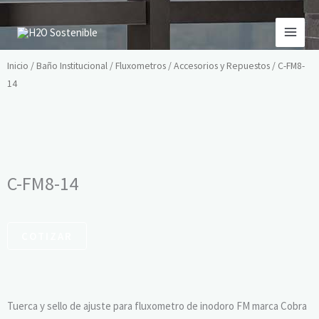
Ir
al
contenido
Inicio
/
Baño Institucional
/
Fluxometros
/
Accesorios y Repuestos
/ C-FM8-
14
C-FM8-14
COTIZAR
Tuerca y sello de ajuste para fluxometro de inodoro FM marca Cobra