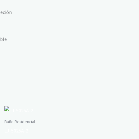
jeción
able
Baño Residencial
LJ-5025A-2