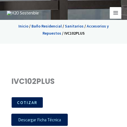
Ir
al
contenido
Inicio
/
Baño Residencial
/
Sanitarios
/
Accesorios y
Repuestos
/ IVC102PLUS
IVC102PLUS
COTIZAR
Descargar Ficha Técnica