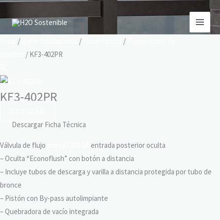
Ir
El
El
¡Oferta!
¡Oferta!
al
precio
precio
contenido
original
actual
Inicio
/
Baño Institucional
/
Fluxometros
/
Fluxometros de
era:
es:
Inodoro
/ KF3-402PR
S/ 199.00.
S/ 179.00.
🔍
KF3-402PR
COTIZAR
Descargar Ficha Técnica
Válvula de flujo
marca COBRA
entrada posterior oculta
– Oculta “Econoflush” con botón a distancia
– Incluye tubos de descarga y varilla a distancia protegida por tubo de
bronce
– Pistón con By-pass autolimpiante
– Quebradora de vacío integrada