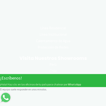
Conoce Nuestras Líneas de Producto
Línea Residencial
Línea Institucional
Calentamiento de Agua
Protección de Redes
Visita Nuestros Showrooms
Perú
Chile
¡Escríbenos!
¡Hola! Haz clic en las oficinas de tu país para chatear por
WhatsApp
El equipo suele responder en unos minutos.