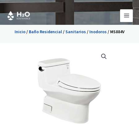
Ir
al
contenido
Inicio
/
Baño Residencial
/
Sanitarios
/
Inodoros
/ MS884V