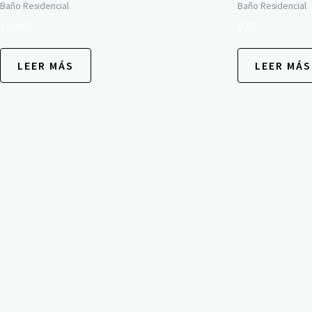
Baño Residencial
Baño Residencial
LE-961
027
LEER MÁS
LEER MÁS