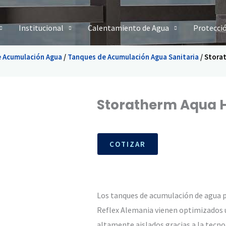
Institucional
Calentamiento de Agua
Protecci
 Acumulación Agua
/
Tanques de Acumulación Agua Sanitaria
/ Stora
Storatherm Aqua 
COTIZAR
Los tanques de acumulación de agua 
Reflex Alemania vienen optimizados u
altamente aislados gracias a la tecno