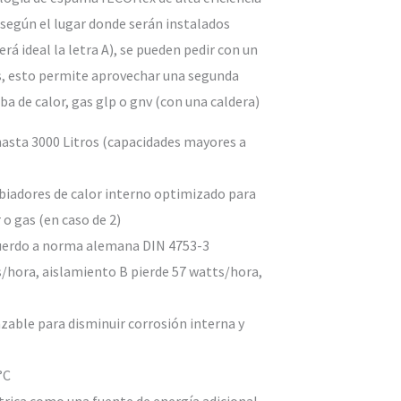
 según el lugar donde serán instalados
erá ideal la letra A), se pueden pedir con un
s, esto permite aprovechar una segunda
ba de calor, gas glp o gnv (con una caldera)
hasta 3000 Litros (capacidades mayores a
biadores de calor interno optimizado para
 o gas (en caso de 2)
cuerdo a norma alemana DIN 4753-3
s/hora, aislamiento B pierde 57 watts/hora,
able para disminuir corrosión interna y
°C
ctrica como una fuente de energía adicional