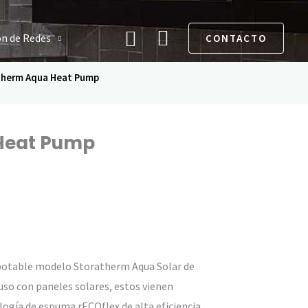
Buscar
ón de Redes
CONTACTO
therm Aqua Heat Pump
Heat Pump
potable modelo Storatherm Aqua Solar de
so con paneles solares, estos vienen
logía de espuma rECOflex de alta eficiencia