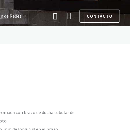
Buscar
ón de Redes
CONTACTO
romada con brazo de ducha tubular de
oto
69 mm de longitud en el brazo