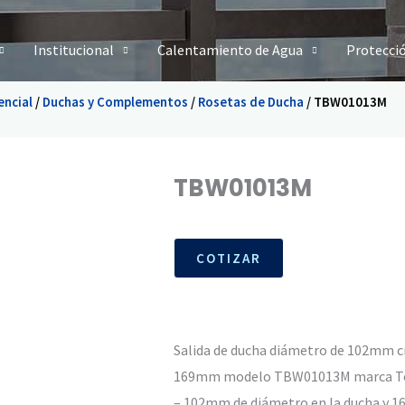
Institucional
Calentamiento de Agua
Protecci
encial
/
Duchas y Complementos
/
Rosetas de Ducha
/ TBW01013M
TBW01013M
COTIZAR
Salida de ducha diámetro de 102mm c
169mm modelo TBW01013M marca T
– 102mm de diámetro en la ducha y 1