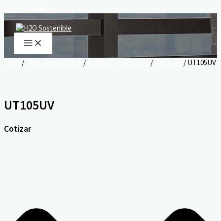
Ir al contenido
Inicio
/
Baño Institucional
/
Inodoros y Urinarios
/
Urinarios
/ UT105UV
UT105UV
Cotizar