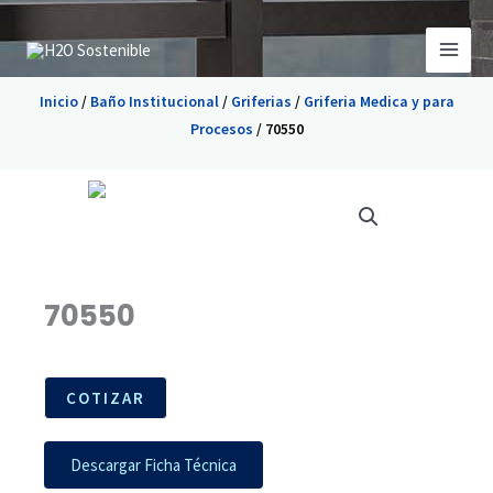
Ir
al
contenido
Inicio
/
Baño Institucional
/
Griferias
/
Griferia Medica y para
Procesos
/ 70550
70550
COTIZAR
Descargar Ficha Técnica