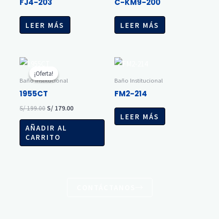
FJ4-203
C-KM9-200
LEER MÁS
LEER MÁS
El
El
precio
precio
¡Oferta!
¡Oferta!
original
actual
Baño Institucional
Baño Institucional
era:
es:
1955CT
FM2-214
S/ 199.00.
S/ 179.00.
S/
199.00
S/
179.00
LEER MÁS
AÑADIR AL
CARRITO
CONTÁCTANOS