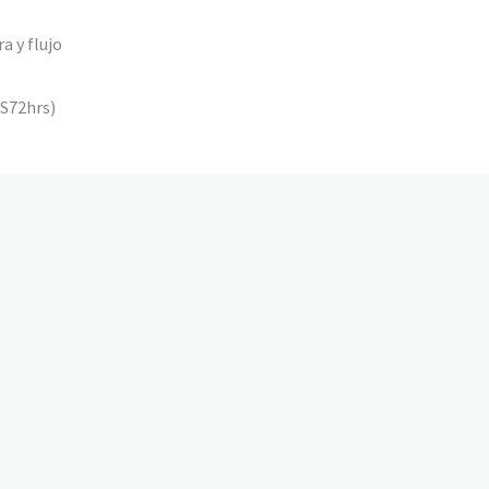
a y flujo
SS72hrs)