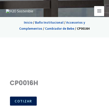
Ir
al
contenido
Inicio
/
Baño Institucional
/
Accesorios y
Complementos
/
Cambiador de Bebe
/ CP0016H
CP0016H
COTIZAR