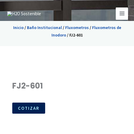
Ir
al
contenido
Inicio
/
Baño Institucional
/
Fluxometros
/
Fluxometros de
Inodoro
/ FJ2-601
FJ2-601
COTIZAR