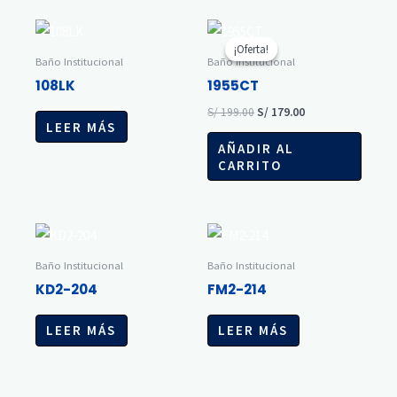
El
El
precio
precio
¡Oferta!
¡Oferta!
original
actual
Baño Institucional
Baño Institucional
era:
es:
108LK
1955CT
S/ 199.00.
S/ 179.00.
S/
199.00
S/
179.00
LEER MÁS
AÑADIR AL
CARRITO
Baño Institucional
Baño Institucional
KD2-204
FM2-214
LEER MÁS
LEER MÁS