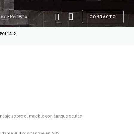
Buscar
ón de Redes
CONTACTO
-P011A-2
ntaje sobre el mueble con tanque oculto
xidable 304 con tanque en ABS