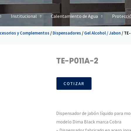
Institucional
Calentamiento de Agua
Protecci
cesorios y Complementos
/
Dispensadores
/
Gel Alcohol / Jabon
/ TE
TE-P011A-2
COTIZAR
Dispensador de jabón líquido para mo
modelo Dima Black marca Cobra
– Dispensador fabricado en acero ino