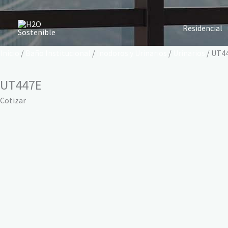
Ir
al
Residencial
contenido
Inicio
/
Baño Institucional
/
Inodoros y Urinarios
/
Urinarios
/ UT4
UT447E
Cotizar